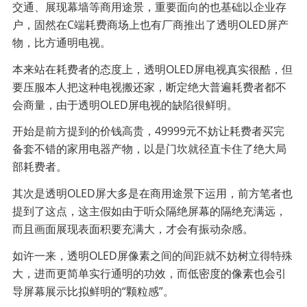
交通、展现幕墙等商用途景，重要面向的也基础以企业存
户，固然在C端耗费商场上也有厂商推出了透明OLED屏产
物，比方通明电视。
本来站在耗费者的态度上，透明OLED屏电视真实很酷，但
要压服本人把这种电视搬还家，断定绝大普遍耗费者都不
会商量，由于透明OLED屏电视的缺陷很鲜明。
开始是前方提到的价钱高贵，49999元不妨让耗费者买完
备套不错的家用电器产物，以是门坎就径直卡住了绝大局
部耗费者。
其次是透明OLED屏大多是在商用途景下运用，前方笔者也
提到了这点，这主假如由于听众隔绝屏幕的隔绝充满远，
而且画面展现表面积要充满大，才会有振动杂感。
如许一来，透明OLED屏像素之间的间距就不妨树立得特殊
大，进而更简单实行通明的功效，而低密度的像素也会引
导屏幕展示比拟鲜明的“颗粒感”。